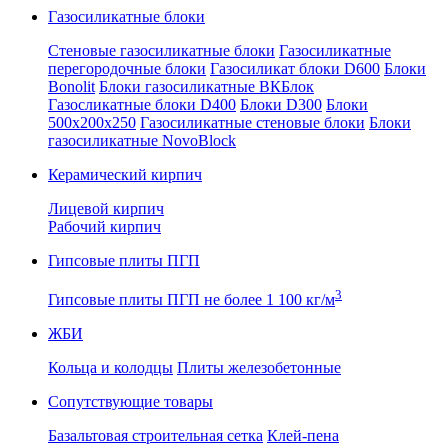
Газосиликатные блоки
Стеновые газосиликатные блоки
Газосиликатные
перегородочные блоки
Газосиликат блоки D600
Блоки
Bonolit
Блоки газосиликатные ВКБлок
Газосликатные блоки D400
Блоки D300
Блоки
500x200x250
Газосиликатные стеновые блоки
Блоки
газосиликатные NovoBlock
Керамический кирпич
Лицевой кирпич
Рабочий кирпич
Гипсовые плиты ПГП
3
Гипсовые плиты ПГП не более 1 100 кг/м
ЖБИ
Кольца и колодцы
Плиты железобетонные
Сопутствующие товары
Базальтовая строительная сетка
Клей-пена