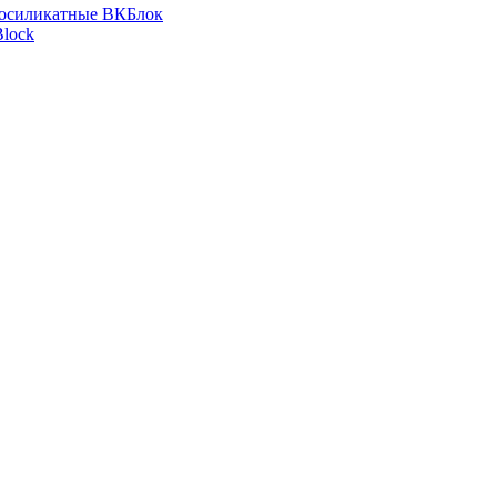
зосиликатные ВКБлок
lock