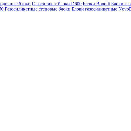
родочные блоки
Газосиликат блоки D600
Блоки Bonolit
Блоки га
50
Газосиликатные стеновые блоки
Блоки газосиликатные NovoB