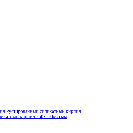
пич
Рустированный силикатный кирпич
икатный кирпич 250x120x65 мм