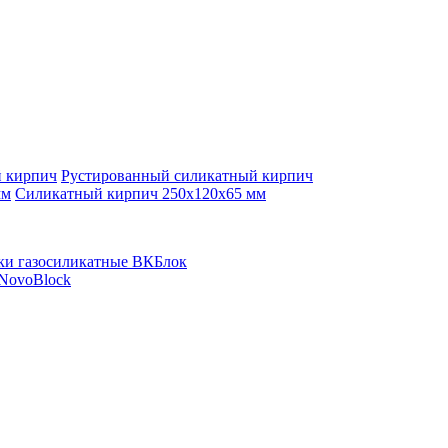
й кирпич
Рустированный силикатный кирпич
мм
Силикатный кирпич 250x120x65 мм
ки газосиликатные ВКБлок
 NovoBlock