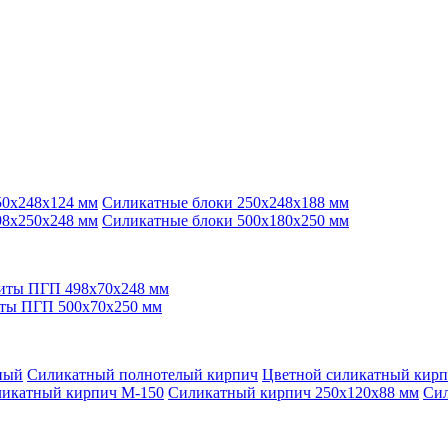
50x248x124 мм
Силикатные блоки 250x248x188 мм
98x250x248 мм
Силикатные блоки 500x180x250 мм
иты ПГП 498x70x248 мм
ты ПГП 500x70x250 мм
ный
Силикатный полнотелый кирпич
Цветной силикатный кир
икатный кирпич М-150
Силикатный кирпич 250x120x88 мм
Сил