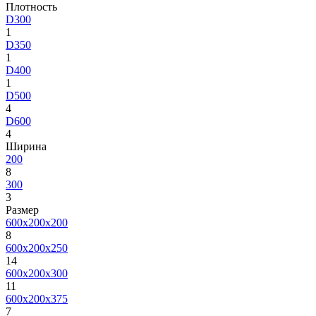
Плотность
D300
1
D350
1
D400
1
D500
4
D600
4
Ширина
200
8
300
3
Размер
600х200х200
8
600х200х250
14
600х200х300
11
600х200х375
7