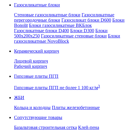
Газосиликатные блоки
Стеновые газосиликатные блоки
Газосиликатные
перегородочные блоки
Газосиликат блоки D600
Блоки
Bonolit
Блоки газосиликатные ВКБлок
Газосликатные блоки D400
Блоки D300
Блоки
500x200x250
Газосиликатные стеновые блоки
Блоки
газосиликатные NovoBlock
Керамический кирпич
Лицевой кирпич
Рабочий кирпич
Гипсовые плиты ПГП
3
Гипсовые плиты ПГП не более 1 100 кг/м
ЖБИ
Кольца и колодцы
Плиты железобетонные
Сопутствующие товары
Базальтовая строительная сетка
Клей-пена