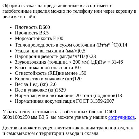
Оформить заказ на представленные в ассортименте
газобетонные изделия можно по телефону или через корзину в
режиме онлайн.
Плотность D600
Прочность B3,5
Морозостойкость F100
Теплопроводность в сухом состоянии (Вт/м* ⁰С)0,14
Усадка при высыхании (мм/м)0,5
Паропроницаемость (мг/(м*ч*Па)0,23
Звукоизоляция (толщина < 200 мм) (дБ)Rw = 31-46
Класс пожарной опасности K0
Огнестойкость (REI)не менее 150
Количество в упаковке (шт)120
Вес за 1 ед. (кг)12,6
Вес в упаковке (кг)1529
Норма загрузки автомобиля 20 тонн (поддонов)13
Нормативная документация ГОСТ 31359-2007
Узнать точную стоимость газобетонных блоков D600
600х100х250 мм B3,5 вы можете узнать у наших
сотрудников
.
Доставка может осуществляться как нашим транспортом, так
и самовывозом с территории завода и склада.