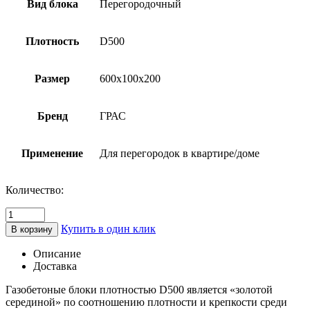
Вид блока
Перегородочный
Плотность
D500
Размер
600х100х200
Бренд
ГРАС
Применение
Для перегородок в квартире/доме
Количество:
Количество
товара
Купить в один клик
В корзину
Блок
газобетонный
Описание
перегородочный
Доставка
D500
600х100х200
Газобетоные блоки плотностью D500 является «золотой
B2,5
серединой» по соотношению плотности и крепкости среди