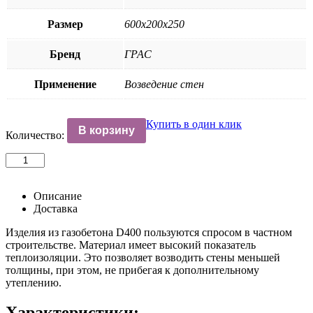
Размер
600х200х250
Бренд
ГРАС
Применение
Возведение стен
Купить в один клик
В корзину
Количество:
Количество
товара
Блок
газобетонный
Описание
стеновой
Доставка
D400
Изделия из газобетона D400 пользуются спросом в частном
600х200х250
строительстве. Материал имеет высокий показатель
B2,5
теплоизоляции. Это позволяет возводить стены меньшей
толщины, при этом, не прибегая к дополнительному
утеплению.
Характеристики: