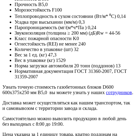
Прочность B5,0
Морозостойкость F100
Теплопроводность в сухом состоянии (Вт/м* ⁰С) 0,14
Усадка при высыхании (мм/м) 0,3
Паропроницаемость (мг/(м*ч*Па ) 0,24
Звукоизоляция (толщина ≥ 200 мм) (дБ)Rw = 44-56
Класс пожарной опасности K0
Огнестойкость (REI) не менее 240
Количество в упаковке (шт) 32
Вес за 1 ед. (кг) 47,3
Вес в упаковке (кг) 1529
Норма загрузки автомобиля 20 тонн (поддонов) 13
Нормативная документация ГОСТ 31360-2007, ГОСТ
31359-2007
Узнать точную стоимость газобетонных блоков D600
600х375х250 мм B5,0 вы можете узнать у наших
сотрудников
.
Доставка может осуществляться как нашим транспортом, так
и самовывозом с территории завода и склада.
Самостоятельно можно вывозить продукцию в любой день
без выходных с 8:00 до 19:00.
Цена указана за 1 единицу товара, кратно поддонам на