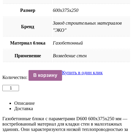
Размер
600х375х250
Завод строительных материалов
Бренд
"ЭКО"
Материал блока
Газобетонный
Применение
Возведение стен
Купить в один клик
В корзину
Количество:
Количество
товара
Блок
газобетонный
Описание
стеновой
Доставка
D600
Газобетонные блоки с параметрами D600 600х375х250 мм —
600х375х250
востребованный материал для кладки стен в малоэтажных
B5,0
зданиях. Они характеризуются низкой теплопроводностью за