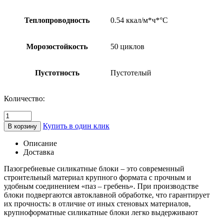
Теплопроводность
0.54 ккал/м*ч*°C
Морозостойкость
50 циклов
Пустотность
Пустотелый
Количество:
Количество
товара
Купить в один клик
В корзину
Блок
силикатный
Описание
стеновой
Доставка
248х150х248
мм
Пазогребневые силикатные блоки – это современный
строительный материал крупного формата с прочным и
удобным соединением «паз – гребень». При производстве
блоки подвергаются автоклавной обработке, что гарантирует
их прочность: в отличие от иных стеновых материалов,
крупноформатные силикатные блоки легко выдерживают