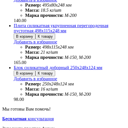
Размер:
495х80х248 мм
Масса:
18.5 кг/шт
Марка прочности:
М-200
140.00
Плита силикатная укрупненная перегородочная
пустотная 498х115х248 мм
Добавить в избранное
Размер:
498х115х248 мм
Масса:
21 кг/шт
Марка прочности:
М-150, М-200
165.00
Блок силикатный доборный 250х248х124 мм
Добавить в избранное
Размер:
250х248х124 мм
Масса:
16 кг/шт
Марка прочности:
М-150, М-200
98.00
Мы готовы Вам помочь!
Бесплатная
консультация