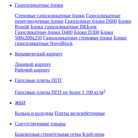
Газосиликатные блоки
Стеновые газосиликатные блоки
Газосиликатные
перегородочные блоки
Газосиликат блоки D600
Блоки
Bonolit
Блоки газосиликатные ВКБлок
Газосликатные блоки D400
Блоки D300
Блоки
500x200x250
Газосиликатные стеновые блоки
Блоки
газосиликатные NovoBlock
Керамический кирпич
Лицевой кирпич
Рабочий кирпич
Гипсовые плиты ПГП
3
Гипсовые плиты ПГП не более 1 100 кг/м
ЖБИ
Кольца и колодцы
Плиты железобетонные
Сопутствующие товары
Базальтовая строительная сетка
Клей-пена