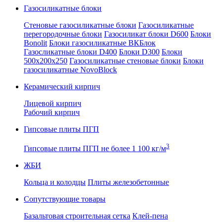
Газосиликатные блоки
Стеновые газосиликатные блоки
Газосиликатные
перегородочные блоки
Газосиликат блоки D600
Блоки
Bonolit
Блоки газосиликатные ВКБлок
Газосликатные блоки D400
Блоки D300
Блоки
500x200x250
Газосиликатные стеновые блоки
Блоки
газосиликатные NovoBlock
Керамический кирпич
Лицевой кирпич
Рабочий кирпич
Гипсовые плиты ПГП
3
Гипсовые плиты ПГП не более 1 100 кг/м
ЖБИ
Кольца и колодцы
Плиты железобетонные
Сопутствующие товары
Базальтовая строительная сетка
Клей-пена